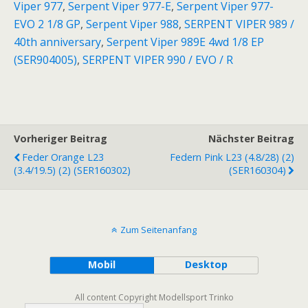
Viper 977
,
Serpent Viper 977-E
,
Serpent Viper 977-
23,5)
EVO 2 1/8 GP
,
Serpent Viper 988
,
SERPENT VIPER 989 /
(2)
40th anniversary
,
Serpent Viper 989E 4wd 1/8 EP
(SER160303)
(SER904005)
,
SERPENT VIPER 990 / EVO / R
Menge
Vorheriger Beitrag
Nächster Beitrag
Feder Orange L23
Federn Pink L23 (4.8/28) (2)
(3.4/19.5) (2) (SER160302)
(SER160304)
Zum Seitenanfang
Mobil
Desktop
All content Copyright Modellsport Trinko