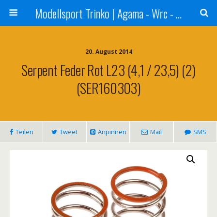
Modellsport Trinko | Agama - Wrc - Reds - Sweep - Xceed - Serpent - Ufra Tyres - Matrix Racing Tyres
20. August 2014
Serpent Feder Rot L23 (4,1 / 23,5) (2)
(SER160303)
Teilen
Tweet
Anpinnen
Mail
SMS