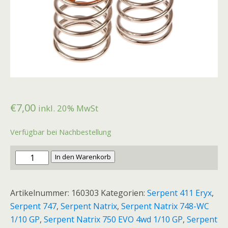
€
7,00
inkl. 20% MwSt
Verfügbar bei Nachbestellung
Serpent
In den Warenkorb
Feder
Rot
Artikelnummer:
160303
Kategorien:
Serpent 411 Eryx
,
L23
Serpent 747
,
Serpent Natrix
,
Serpent Natrix 748-WC
(4,1
1/10 GP
,
Serpent Natrix 750 EVO 4wd 1/10 GP
,
Serpent
/