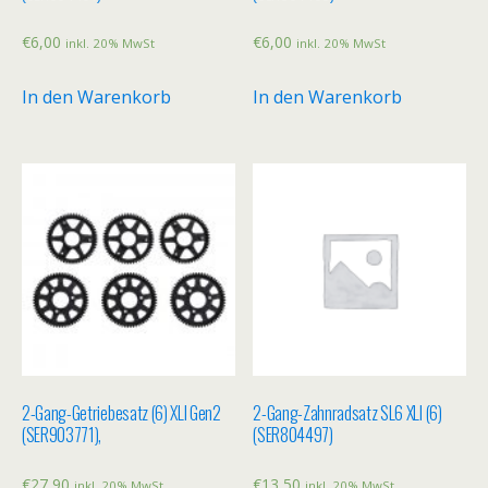
€
6,00
€
6,00
inkl. 20% MwSt
inkl. 20% MwSt
In den Warenkorb
In den Warenkorb
2-Gang-Getriebesatz (6) XLI Gen2
2-Gang-Zahnradsatz SL6 XLI (6)
(SER903771),
(SER804497)
€
27,90
€
13,50
inkl. 20% MwSt
inkl. 20% MwSt