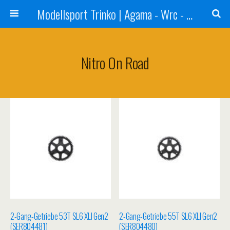
Modellsport Trinko | Agama - Wrc - Reds - Sweep - Xceed - Serpent - Ufra Tyres - Matrix Racing Tyres
Nitro On Road
2-Gang-Getriebe 53T SL6 XLI Gen2
2-Gang-Getriebe 55T SL6 XLI Gen2
(SER804481)
(SER804480)