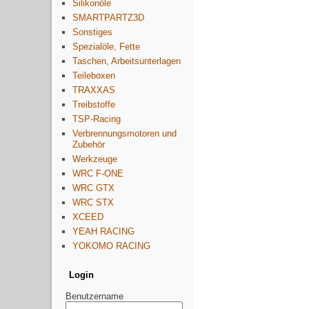
Silikonöle
SMARTPARTZ3D
Sonstiges
Spezialöle, Fette
Taschen, Arbeitsunterlagen
Teileboxen
TRAXXAS
Treibstoffe
TSP-Racing
Verbrennungsmotoren und
Zubehör
Werkzeuge
WRC F-ONE
WRC GTX
WRC STX
XCEED
YEAH RACING
YOKOMO RACING
Login
Benutzername