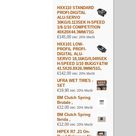
HXX110 STANDARD
PROFI-DIGITAL
ALU-SERVO
30KG/0.113SEK H-SPEED
1/8-1/10 COMPETITION
40X20X44.3MM/71G
€
145,00
inkl. 20% MwSt
HXX101 LOW-
PROFIL PROFI-
DIGITAL ALU-
SERVO 18,16KG/0,049SEK
H-SPEED 1/10 BUGGY&TW
41.5X20.8X26.9MM/51G,
€
142,00
inkl. 20% MwSt
UFRA WET TIRES -
SET
€
19,90
inkl. 20% MwSt
BM Clutch Spring
Brutale ,
€
12,00
inkl. 20% MwSt
BM Clutch Spring
Ibrida ,
€
12,00
inkl. 20% MwSt
HIPEX R7 .21 On-