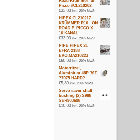
Road-Krümmer für
Picco #CL210202
€
33,00
inkl. 20% MwSt
HIPEX CL210217
KRÜMMER R10 , ON
ROAD F. PICCO X
10 KANAL
€
33,00
inkl. 20% MwSt
PIPE HIPEX 21
EFRA-2188
EVO,MA210223
€
60,00
inkl. 20% MwSt
Motorritzel,
Aluminium 48P 36Z
?7075 HARD?
€
5,80
inkl. 20% MwSt
Servo saver shaft
bushing (2) S988
SER903698
€
10,00
inkl. 20% MwSt