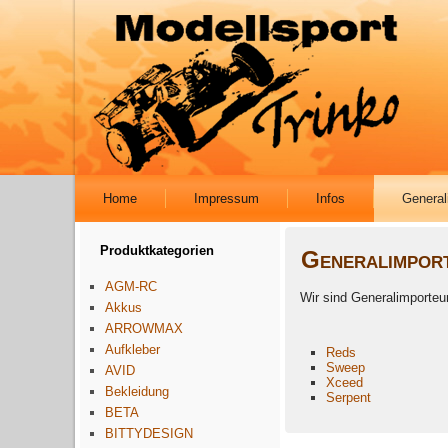
Home
Impressum
Infos
General
Produktkategorien
Generalimpor
AGM-RC
Wir sind Generalimporteur
Akkus
ARROWMAX
Aufkleber
Reds
Sweep
AVID
Xceed
Bekleidung
Serpent
BETA
BITTYDESIGN