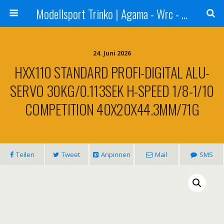
Modellsport Trinko | Agama - Wrc - Reds - Sweep - Xceed - Serpent - Ufra Tyres - Matrix Racing Tyres
24. Juni 2026
HXX110 STANDARD PROFI-DIGITAL ALU-
SERVO 30KG/0.113SEK H-SPEED 1/8-1/10
COMPETITION 40X20X44.3MM/71G
Teilen
Tweet
Anpinnen
Mail
SMS