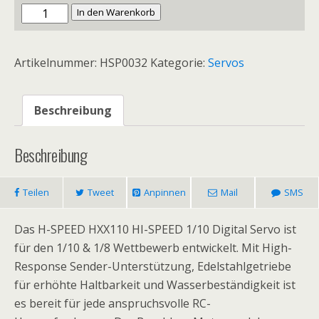
HXX110
In den Warenkorb
STANDARD
PROFI-
Artikelnummer:
HSP0032
Kategorie:
Servos
DIGITAL
ALU-
SERVO
Beschreibung
30KG/0.113SEK
H-
Beschreibung
SPEED
1/8-
Teilen
Tweet
Anpinnen
Mail
SMS
1/10
COMPETITION
Das H-SPEED HXX110 HI-SPEED 1/10 Digital Servo ist
40X20X44.3MM/71G
für den 1/10 & 1/8 Wettbewerb entwickelt. Mit High-
Menge
Response Sender-Unterstützung, Edelstahlgetriebe
für erhöhte Haltbarkeit und Wasserbeständigkeit ist
es bereit für jede anspruchsvolle RC-