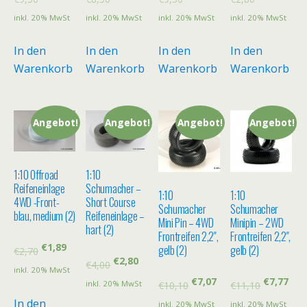
inkl. 20% MwSt
inkl. 20% MwSt
inkl. 20% MwSt
inkl. 20% MwSt
In den
In den
In den
In den
Warenkorb
Warenkorb
Warenkorb
Warenkorb
Angebot!
Angebot!
Angebot!
Angebot!
1:10 Offroad
1:10
Reifeneinlage
Schumacher –
1:10
1:10
4WD -Front-
Short Course
Schumacher
Schumacher
blau, medium (2)
Reifeneinlage –
Mini Pin – 4WD
Minipin – 2WD
hart (2)
Frontreifen 2,2″,
Frontreifen 2,2″,
€
1,89
gelb (2)
gelb (2)
€
2,70
€
2,80
€
4,00
inkl. 20% MwSt
€
7,07
€
7,77
inkl. 20% MwSt
€
10,10
€
11,10
In den
inkl. 20% MwSt
inkl. 20% MwSt