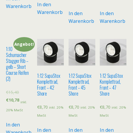
In den
Warenkorb
Warenkorb
In den
In den
Warenkorb
Warenkorb
Angebot!
1:10
Schumacher
Stagger Rib –
gelb – Short
Course Reifen
1:12 SupaStox
1:12 SupaStox
1:12 SupaStox
(2)
Komplettrad,
Komplettrad,
Komplettrad,
Front – 42
Front – 45
Front – 47
€
15,40
Shore
Shore
Shore
€
10,78
inkl.
€
8,70
€
8,70
€
8,70
inkl. 20%
inkl. 20%
inkl. 20%
20% MwSt
MwSt
MwSt
MwSt
In den
In den
In den
In den
Warenkorb