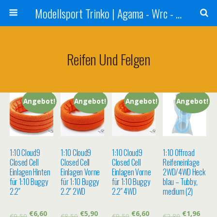
Modellsport Trinko | Agama - Wrc - Reds - Sweep - Xceed - Serpent - Ufra Tyres - Matrix Racing Tyres
Reifen Und Felgen
Angebot!
Angebot!
Angebot!
Angebot!
1:10 Cloud9
1:10 Cloud9
1:10 Cloud9
1:10 Offroad
Closed Cell
Closed Cell
Closed Cell
Reifeneinlage
Einlagen Hinten
Einlagen Vorne
Einlagen Vorne
2WD/4WD Heck
für 1:10 Buggy
für 1:10 Buggy
für 1:10 Buggy
blau – Tubby,
2.2″
2.2″ 2WD
2.2″ 4WD
medium (2)
€
6,60
€
5,90
€
6,60
€
1,96
€
9,50
€
8,50
€
9,50
€
2,80