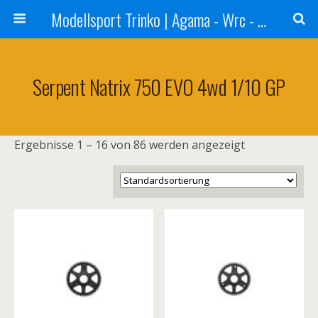
Modellsport Trinko | Agama - Wrc - Reds - Sweep - Xceed - Serpent - Ufra Tyres - Matrix Racing Tyres
Serpent Natrix 750 EVO 4wd 1/10 GP
Ergebnisse 1 – 16 von 86 werden angezeigt