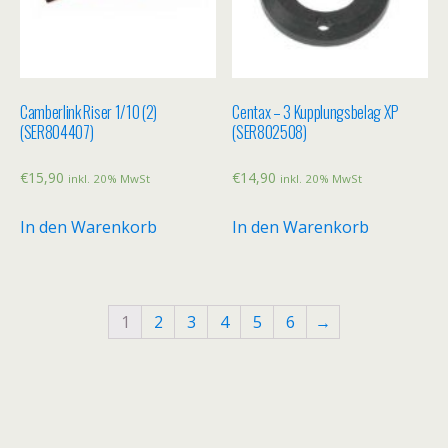
Camberlink Riser 1/10 (2)
Centax – 3 Kupplungsbelag XP
(SER804407)
(SER802508)
€
15,90
€
14,90
inkl. 20% MwSt
inkl. 20% MwSt
In den Warenkorb
In den Warenkorb
1
2
3
4
5
6
→