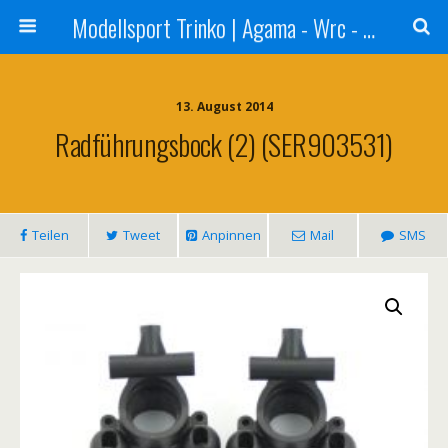
Modellsport Trinko | Agama - Wrc - Reds - Sweep - Xceed - Serpent - Ufra Tyres - Matrix Racing Tyres
13. August 2014
Radführungsbock (2) (SER903531)
Teilen
Tweet
Anpinnen
Mail
SMS