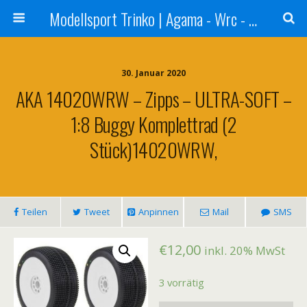
Modellsport Trinko | Agama - Wrc - Reds - Sweep - Xceed - Serpent - Ufra Tyres - Matrix Racing Tyres
30. Januar 2020
AKA 14020WRW – Zipps – ULTRA-SOFT –
1:8 Buggy Komplettrad (2
Stück)14020WRW,
Teilen
Tweet
Anpinnen
Mail
SMS
€
12,00
inkl. 20% MwSt
3 vorrätig