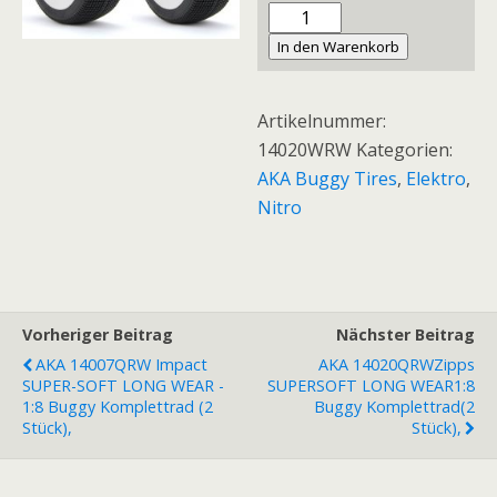
AKA
14020WRW
In den Warenkorb
-
Zipps
Artikelnummer:
-
14020WRW
Kategorien:
ULTRA-
AKA Buggy Tires
,
Elektro
,
SOFT
Nitro
-
1:8
Buggy
Komplettrad
(2
Vorheriger Beitrag
Nächster Beitrag
Stück)14020WRW,
AKA 14007QRW Impact
AKA 14020QRWZipps
SUPER-SOFT LONG WEAR -
SUPERSOFT LONG WEAR1:8
Menge
1:8 Buggy Komplettrad (2
Buggy Komplettrad(2
Stück),
Stück),