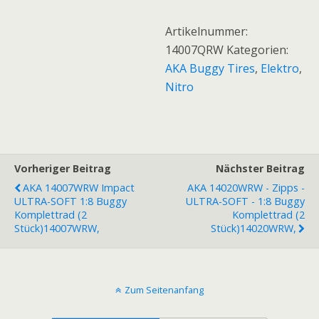
14007QRW
Impact
Artikelnummer:
SUPER-
14007QRW
Kategorien:
SOFT
AKA Buggy Tires
,
Elektro
,
LONG
Nitro
WEAR
-
1:8
Buggy
Vorheriger Beitrag
Komplettrad
Nächster Beitrag
(2
AKA 14007WRW Impact
AKA 14020WRW - Zipps -
ULTRA-SOFT 1:8 Buggy
ULTRA-SOFT - 1:8 Buggy
Stück),
Komplettrad (2
Komplettrad (2
Menge
Stück)14007WRW,
Stück)14020WRW,
Zum Seitenanfang