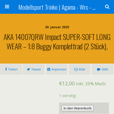
Modellsport Trinko | Agama - Wrc - Reds - Sweep - Xceed - Serpent - Ufra Tyres - Matrix Racing Tyres
30. Januar 2020
AKA 14007QRW Impact SUPER-SOFT LONG
WEAR – 1:8 Buggy Komplettrad (2 Stück),
Teilen
Tweet
Anpinnen
Mail
SMS
€
12,00
inkl. 20% MwSt
1 vorrätig
AKA
In den Warenkorb