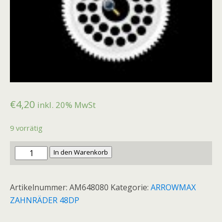
€
4,20
inkl. 20% MwSt
9 vorrätig
Arrowmax
In den Warenkorb
SUPER
Haupt/Diff.zahnrad
Artikelnummer:
AM648080
Kategorie:
ARROWMAX
48P
ZAHNRÄDER 48DP
80T
Menge