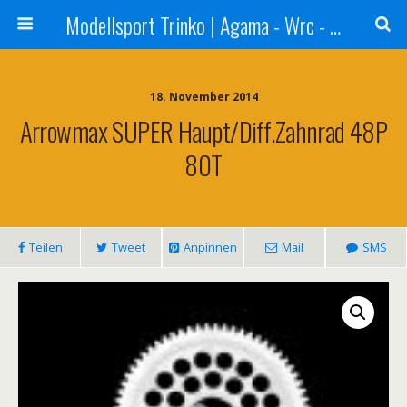
Modellsport Trinko | Agama - Wrc - Reds - Sweep - Xceed - Serpent - Ufra Tyres - Matrix Racing Tyres
18. November 2014
Arrowmax SUPER Haupt/Diff.zahnrad 48P
80T
Teilen
Tweet
Anpinnen
Mail
SMS