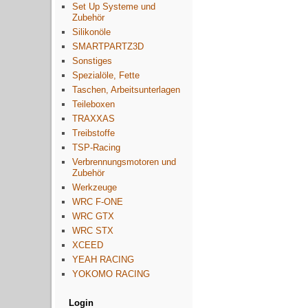
Set Up Systeme und
Zubehör
Silikonöle
SMARTPARTZ3D
Sonstiges
Spezialöle, Fette
Taschen, Arbeitsunterlagen
Teileboxen
TRAXXAS
Treibstoffe
TSP-Racing
Verbrennungsmotoren und
Zubehör
Werkzeuge
WRC F-ONE
WRC GTX
WRC STX
XCEED
YEAH RACING
YOKOMO RACING
Login