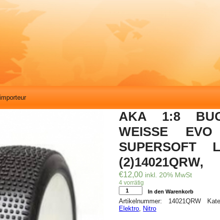
importeur
AKA 1:8 BU
WEISSE EVO
SUPERSOFT 
(2)14021QRW,
€
12,00
inkl. 20% MwSt
4 vorrätig
AKA
In den Warenkorb
1:8
Artikelnummer:
14021QRW
Kat
BUGGY
Elektro
,
Nitro
REIFEN
WEISSE