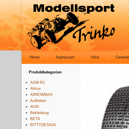
Home
Impressum
Infos
General
Produktkategorien
AGM-RC
Akkus
ARROWMAX
Aufkleber
AVID
Bekleidung
BETA
BITTYDESIGN