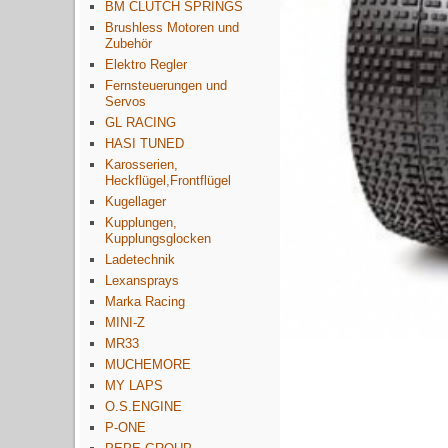
BM CLUTCH SPRINGS
Brushless Motoren und
Zubehör
Elektro Regler
Fernsteuerungen und
Servos
GL RACING
HASI TUNED
Karosserien,
Heckflügel,Frontflügel
Kugellager
Kupplungen,
Kupplungsglocken
Ladetechnik
Lexansprays
Marka Racing
MINI-Z
MR33
MUCHEMORE
MY LAPS
O.S.ENGINE
P-ONE