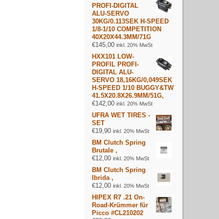
PROFI-DIGITAL
ALU-SERVO
30KG/0.113SEK H-SPEED
1/8-1/10 COMPETITION
40X20X44.3MM/71G
€
145,00
inkl. 20% MwSt
HXX101 LOW-
PROFIL PROFI-
DIGITAL ALU-
SERVO 18,16KG/0,049SEK
H-SPEED 1/10 BUGGY&TW
41.5X20.8X26.9MM/51G,
€
142,00
inkl. 20% MwSt
UFRA WET TIRES -
SET
€
19,90
inkl. 20% MwSt
BM Clutch Spring
Brutale ,
€
12,00
inkl. 20% MwSt
BM Clutch Spring
Ibrida ,
€
12,00
inkl. 20% MwSt
HIPEX R7 .21 On-
Road-Krümmer für
Picco #CL210202