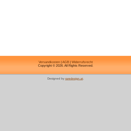
Versandkosten
|
AGB
|
Widerrufsrecht
Copyright © 2026. All Rights Reserved.
Designed by
raredesign.at
.