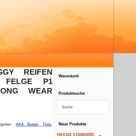
GGY REIFEN
Warenkorb
 FELGE P1
LONG WEAR
Produktsuche
Neue Produkte
egorien:
AKA Buggy Tires
,
HXX110 STANDARD