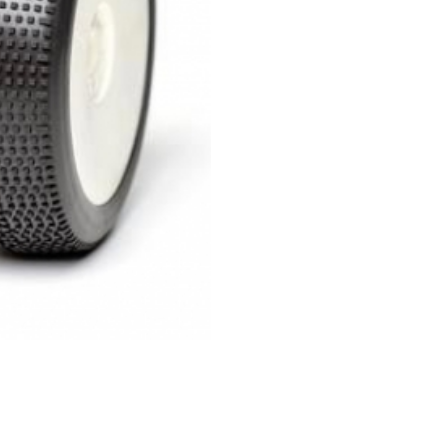
EVO
FELGE
P1
SUPERSOFT
LONG
WEAR
(2)14021QRW,
Menge