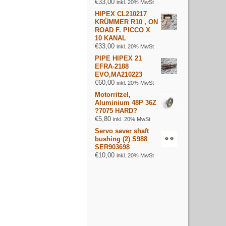
€
33,00
inkl. 20% MwSt
HIPEX CL210217
KRÜMMER R10 , ON
ROAD F. PICCO X
10 KANAL
€
33,00
inkl. 20% MwSt
PIPE HIPEX 21
EFRA-2188
EVO,MA210223
€
60,00
inkl. 20% MwSt
Motorritzel,
Aluminium 48P 36Z
?7075 HARD?
€
5,80
inkl. 20% MwSt
Servo saver shaft
bushing (2) S988
SER903698
€
10,00
inkl. 20% MwSt