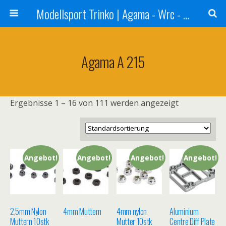
Modellsport Trinko | Agama - Wrc - Reds - Sweep - Xceed - Serpent - Ufra Tyres - Matrix Racing Tyres
Agama A 215
Ergebnisse 1 – 16 von 111 werden angezeigt
Angebot!
Angebot!
Angebot!
Angebot!
2,5mm Nylon
4mm Muttern
4mm nylon
Aluminium
Muttern 10stk
Mutter 10stk
Centre Diff Plate