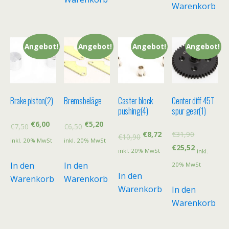
Warenkorb
Angebot!
Angebot!
Angebot!
Angebot!
Brake piston(2)
Bremsbeläge
Caster block
Center diff 45T
pushing(4)
spur gear(1)
€
6,00
€
5,20
€
7,50
€
6,50
€
8,72
€
31,90
€
10,90
inkl. 20% MwSt
inkl. 20% MwSt
€
25,52
inkl. 20% MwSt
inkl.
In den
In den
20% MwSt
In den
Warenkorb
Warenkorb
Warenkorb
In den
Warenkorb