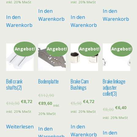
inkl. 20% MwSt
inkl. 20% MwSt
In den
In den
In den
In den
Warenkorb
Warenkorb
Warenkorb
Warenkorb
Angebot!
Angebot!
Angebot!
Angebot!
Bell crank
Bodenplatte
Brake Cam
Brake linkage
shafts(2)
Bushings
adjuster
collet(3)
€
112,90
€
8,72
€
4,72
€
10,90
€
5,90
€
89,60
inkl.
€
6,40
€
8,00
inkl. 20% MwSt
inkl. 20% MwSt
20% MwSt
inkl. 20% MwSt
Weiterlesen
In den
In den
In den
Warenkorb
Warenkorb