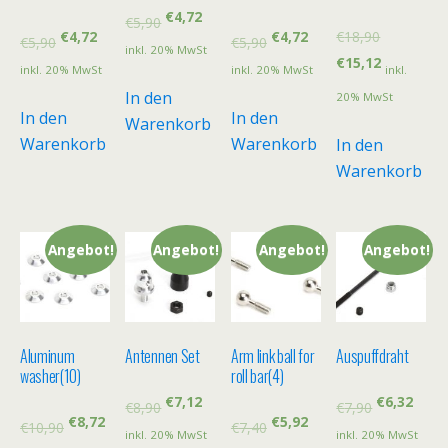
€
4,72
€
5,90
€
4,72
€
4,72
€
18,90
€
5,90
€
5,90
inkl. 20% MwSt
€
15,12
inkl. 20% MwSt
inkl. 20% MwSt
inkl.
In den
20% MwSt
In den
In den
Warenkorb
Warenkorb
Warenkorb
In den
Warenkorb
Angebot!
Angebot!
Angebot!
Angebot!
Aluminum
Antennen Set
Arm link ball for
Auspuffdraht
washer(10)
roll bar(4)
€
7,12
€
6,32
€
8,90
€
7,90
€
8,72
€
5,92
€
10,90
€
7,40
inkl. 20% MwSt
inkl. 20% MwSt